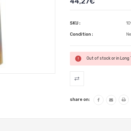
44,27€
SKU :
10
Condition :
N
Stock
Out of stock or in Long
actuel
:
share on: