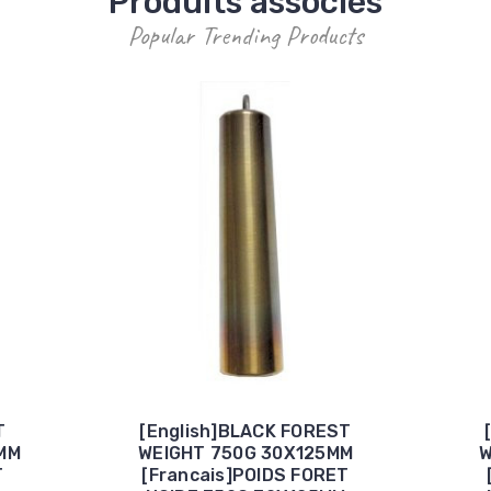
Produits associés
Popular Trending Products
T
[English]BLACK FOREST
MM
WEIGHT 750G 30X125MM
W
T
[Francais]POIDS FORET