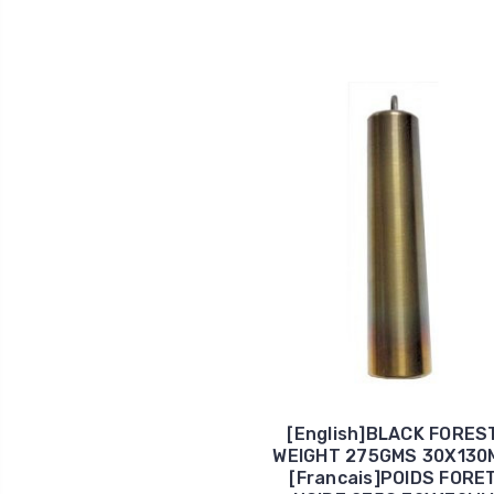
[English]BLACK FORES
WEIGHT 275GMS 30X130
[Francais]POIDS FORE