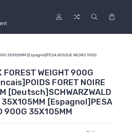
ent
900G 35X105MM [Espagnol]PESA BOSQUE NEGRO 900G
K FOREST WEIGHT 900G
ncais]POIDS FORET NOIRE
M [Deutsch]SCHWARZWALD
 35X105MM [Espagnol]PESA
O 900G 35X105MM