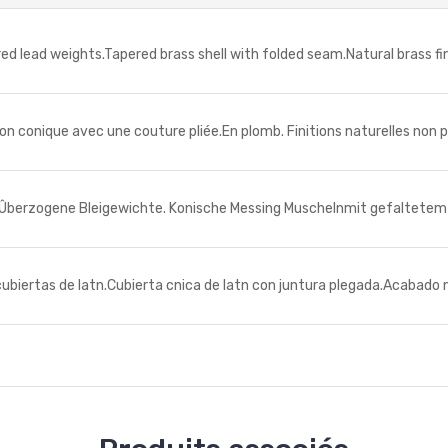
ead weights.Tapered brass shell with folded seam.Natural brass fin
 conique avec une couture pliée.En plomb. Finitions naturelles non po
ogene Bleigewichte. Konische Messing Muschelnmit gefaltetem Sa
tas de latn.Cubierta cnica de latn con juntura plegada.Acabado na