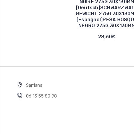
NOIRE 275G 30X130M
[Deutsch]SCHWARZWA
GEWICHT 275G 30X130
[Espagnol]PESA BOSQ
NEGRO 275G 30X130M
28,60€
Sarrians
06 13 55 80 98