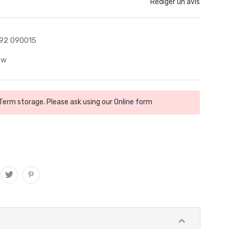
Rédiger un avis
92 090015
ew
 Term storage. Please ask using our
Online form