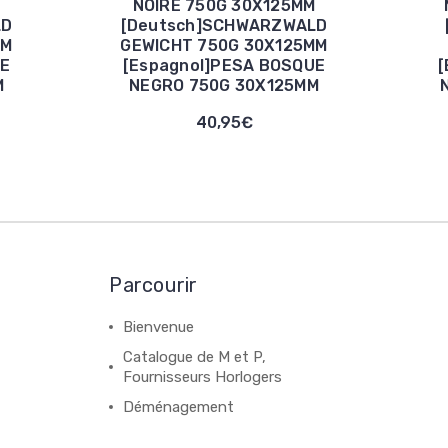
M
NOIRE 750G 30X125MM
LD
[Deutsch]SCHWARZWALD
MM
GEWICHT 750G 30X125MM
UE
[Espagnol]PESA BOSQUE
[
M
NEGRO 750G 30X125MM
40,95€
Parcourir
Bienvenue
Catalogue de M et P,
Fournisseurs Horlogers
Déménagement