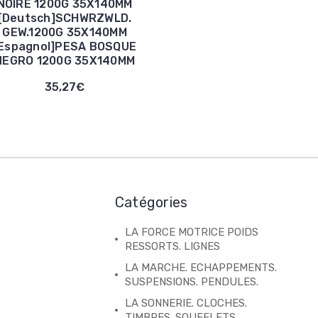
NOIRE 1200G 35X140MM
[Deutsch]SCHWRZWLD.
GEW.1200G 35X140MM
Espagnol]PESA BOSQUE
NEGRO 1200G 35X140MM
35,27€
Catégories
LA FORCE MOTRICE POIDS
RESSORTS. LIGNES
LA MARCHE. ECHAPPEMENTS.
SUSPENSIONS. PENDULES.
LA SONNERIE. CLOCHES.
TIMBRES. SOUFFLETS.