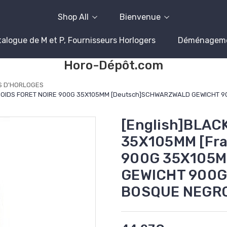
Shop All
Bienvenue
alogue de M et P, Fournisseurs Horlogers
Déménagem
Horo-Dépôt.com
S D'HORLOGES
s]POIDS FORET NOIRE 900G 35X105MM [Deutsch]SCHWARZWALD GEWICHT 
[English]BLAC
35X105MM [Fra
900G 35X105M
GEWICHT 900G
BOSQUE NEGR