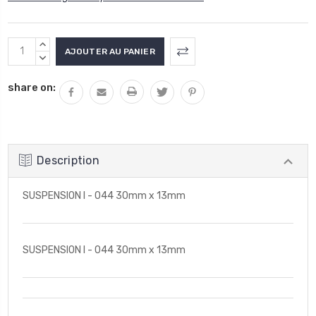
Stock
AUGMENTER
actuel
LA
DIMINUER
QUANTITÉ
LA
:
share on:
:
QUANTITÉ
:
Description
SUSPENSION I - 044 30mm x 13mm
SUSPENSION I - 044 30mm x 13mm