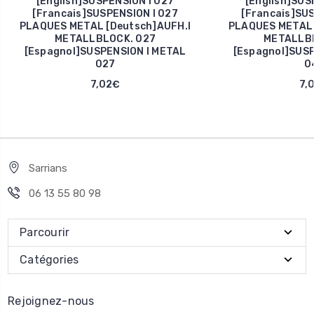
[English]SUSPENSION I 027
[English]SUS
[Francais]SUSPENSION I 027
[Francais]SUS
PLAQUES METAL [Deutsch]AUFH.I
PLAQUES METAL 
METALLBLOCK. 027
METALLBL
[Espagnol]SUSPENSION I METAL
[Espagnol]SUSP
027
0
7,02€
7,
Sarrians
06 13 55 80 98
Parcourir
Catégories
Rejoignez-nous