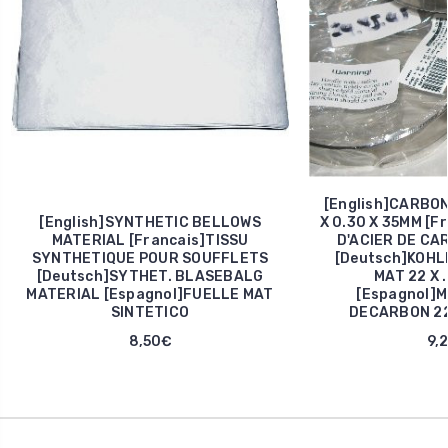
[English]CARBO
[English]SYNTHETIC BELLOWS
X 0.30 X 35MM [F
MATERIAL [Francais]TISSU
D'ACIER DE CA
SYNTHETIQUE POUR SOUFFLETS
[Deutsch]KOH
[Deutsch]SYTHET. BLASEBALG
MAT 22 X 
MATERIAL [Espagnol]FUELLE MAT
[Espagnol]
SINTETICO
DECARBON 22 
8,50€
9,