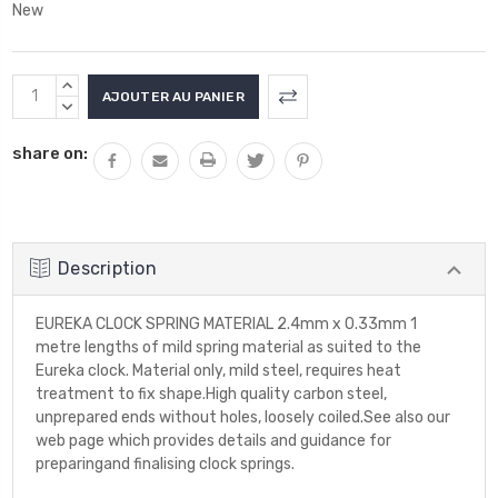
New
Stock
AUGMENTER
actuel
LA
DIMINUER
QUANTITÉ
LA
:
share on:
:
QUANTITÉ
:
Description
EUREKA CLOCK SPRING MATERIAL 2.4mm x 0.33mm 1
metre lengths of mild spring material as suited to the
Eureka clock. Material only, mild steel, requires heat
treatment to fix shape.High quality carbon steel,
unprepared ends without holes, loosely coiled.See also our
web page which provides details and guidance for
preparingand finalising clock springs.