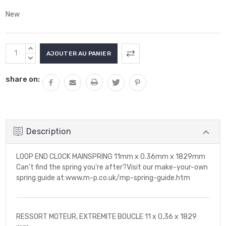
New
Stock
AUGMENTER
actuel
LA
DIMINUER
QUANTITÉ
LA
:
share on:
:
QUANTITÉ
:
Description
LOOP END CLOCK MAINSPRING 11mm x 0.36mm x 1829mm
Can't find the spring you're after?Visit our make-your-own
spring guide at:www.m-p.co.uk/mp-spring-guide.htm
RESSORT MOTEUR, EXTREMITE BOUCLE 11 x 0,36 x 1829