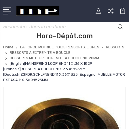
Rechercher
Horo-Dépôt.com
Home
LA FORCE MOTRICE POIDS RESSORTS. LIGNES
RESSORTS
RESSORTS A EXTREMITE A BOUCLE
RESSORTS MOTEUR EXTREMITE A BOUCLE 10-20MM
[English]MAINSPRING LOOP END 11 X .36 X 1829
[Francais]RESSORT A BOUCLE 11X .36 X1825MM
[Deutsch]ZGFDR.SCHLFNEND.11 X.36X1825 [Espagnol]MUELLE MOTOR
EXT.ASA 11X .36 X1825MM