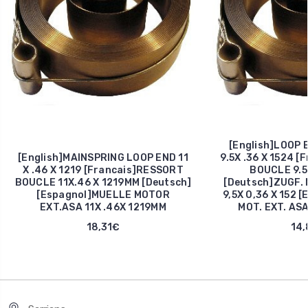
[English]LOOP 
[English]MAINSPRING LOOP END 11
9.5X .36 X 1524 
X .46 X 1219 [Francais]RESSORT
BOUCLE 9.5 
BOUCLE 11X.46 X 1219MM [Deutsch]
[Deutsch]ZUGF.
[Espagnol]MUELLE MOTOR
9,5X 0,36 X 152 
EXT.ASA 11X .46X 1219MM
MOT. EXT. ASA
18,31€
14,