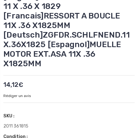
11 X .36 X 1829
[Francais]RESSORT A BOUCLE
11X .36 X1825MM
[Deutsch]ZGFDR.SCHLFNEND.11
X.36X1825 [Espagnol]MUELLE
MOTOR EXT.ASA 11X .36
X1825MM
14,12€
Rédiger un avis
SKU :
2011 361815
Condition :