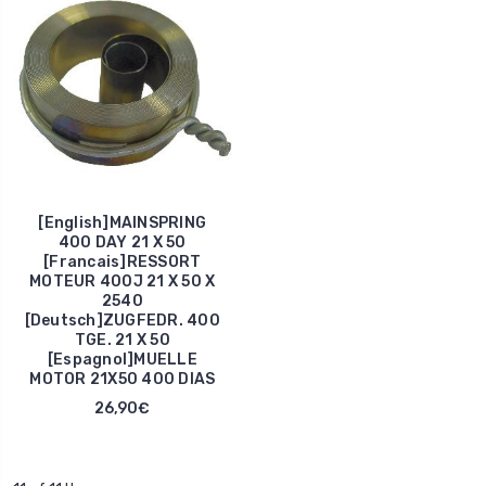
[English]MAINSPRING
400 DAY 21 X 50
[Francais]RESSORT
MOTEUR 400J 21 X 50 X
2540
[Deutsch]ZUGFEDR. 400
TGE. 21 X 50
[Espagnol]MUELLE
MOTOR 21X50 400 DIAS
26,90€