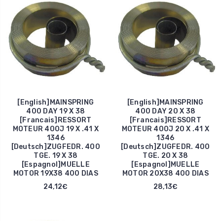
[English]MAINSPRING
[English]MAINSPRING
400 DAY 19 X 38
400 DAY 20 X 38
[Francais]RESSORT
[Francais]RESSORT
MOTEUR 400J 19 X .41 X
MOTEUR 400J 20 X .41 X
1346
1346
[Deutsch]ZUGFEDR. 400
[Deutsch]ZUGFEDR. 400
TGE. 19 X 38
TGE. 20 X 38
[Espagnol]MUELLE
[Espagnol]MUELLE
MOTOR 19X38 400 DIAS
MOTOR 20X38 400 DIAS
24,12€
28,13€