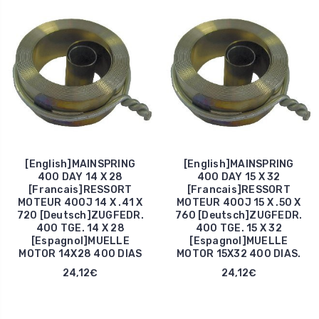
[English]MAINSPRING
[English]MAINSPRING
400 DAY 14 X 28
400 DAY 15 X 32
[Francais]RESSORT
[Francais]RESSORT
MOTEUR 400J 14 X .41 X
MOTEUR 400J 15 X .50 X
720 [Deutsch]ZUGFEDR.
760 [Deutsch]ZUGFEDR.
400 TGE. 14 X 28
400 TGE. 15 X 32
[Espagnol]MUELLE
[Espagnol]MUELLE
MOTOR 14X28 400 DIAS
MOTOR 15X32 400 DIAS.
24,12€
24,12€