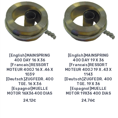
[English]MAINSPRING
[English]MAINSPRING
400 DAY 16 X 36
400 DAY 19 X 36
[Francais]RESSORT
[Francais]RESSORT
MOTEUR 400J 16 X .46 X
MOTEUR 400J 19 X .43 X
1039
1143
[Deutsch]ZUGFEDR. 400
[Deutsch]ZUGFEDR. 400
TGE. 16 X 36
TGE. 19 X 36
[Espagnol]MUELLE
[Espagnol]MUELLE
MOTOR 16X36 400 DIAS
MOTOR 19X36 400 DIAS
24,12€
24,76€