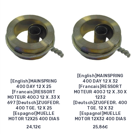
[English]MAINSPRING
[English]MAINSPRING
400 DAY 12 X 32
400 DAY 12 X 25
[Francais]RESSORT
[Francais]RESSORT
MOTEUR 400J 12 X .30 X
MOTEUR 400J 12 X .33 X
1232
697 [Deutsch]ZUGFEDR.
[Deutsch]ZUGFEDR. 400
400 TGE. 12 X 25
TGE. 12 X 32
[Espagnol]MUELLE
[Espagnol]MUELLE
MOTOR 12X25 400 DIAS
MOTOR 12X32 400 DIAS
24,12€
25,86€